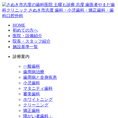
HOME
初めての方へ
医院・設備紹介
院長・スタッフ紹介
施設基準一覧
診療案内
一般歯科
歯周病治療
歯周病と全身疾患
小児歯科
マタニティ歯科
審美歯科
ホワイトニング
クリーニング
矯正歯科
障がい者歯科・