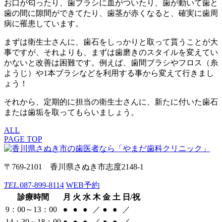
お口が匂ったり、歯ブラシに血がついたり、歯が動いて歯と
歯の間に隙間ができてたり、歯茎が赤くなると、確実に歯周
病に罹患しています。
まずは衛生士さんに、歯石をしっかりと取って貰うことが大
事ですが、それよりも、まずは歯磨きのスタイルを変えてい
かないと改善は困難です。例えば、歯間ブラシやフロス（糸
ようじ）や1本ブラシなどを利用する事から変えて行きまし
ょう！
それから、定期的に担当の衛生士さんに、新たに付いた歯石
または歯垢を取ってもらいましょう。
ALL
PAGE TOP
〒769-2101 香川県さぬき市志度2148-1
TEL.
087-899-8114
WEB予約
診療時間
月
火
水
木
金
土
日/祝
9：00～13：00
●
●
●
／
●
●
／
14：30～18：00
●
●
●
／
●
●
／