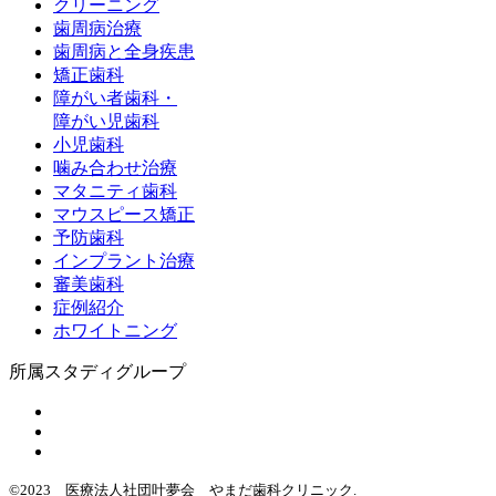
クリーニング
歯周病治療
歯周病と全身疾患
矯正歯科
障がい者歯科・
障がい児歯科
小児歯科
噛み合わせ治療
マタニティ歯科
マウスピース矯正
予防歯科
インプラント治療
審美歯科
症例紹介
ホワイトニング
所属スタディグループ
©2023 医療法人社団叶夢会 やまだ歯科クリニック.