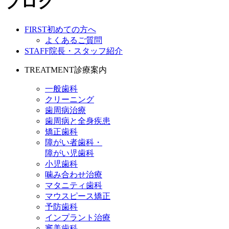
ブログ
FIRST
初めての方へ
よくあるご質問
STAFF
院長・スタッフ紹介
TREATMENT
診療案内
一般歯科
クリーニング
歯周病治療
歯周病と全身疾患
矯正歯科
障がい者歯科・
障がい児歯科
小児歯科
噛み合わせ治療
マタニティ歯科
マウスピース矯正
予防歯科
インプラント治療
審美歯科