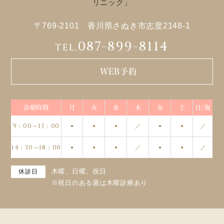
〒769-2101 香川県さぬき市志度2148-1
087-899-8114
TEL.
WEB予約
診療時間
月
火
水
木
金
土
日/祝
9：00～13：00
／
／
●
●
●
●
●
14：30～18：00
／
／
●
●
●
●
●
木曜、日曜、祝日
休診日
※祝日のある週は木曜診療あり