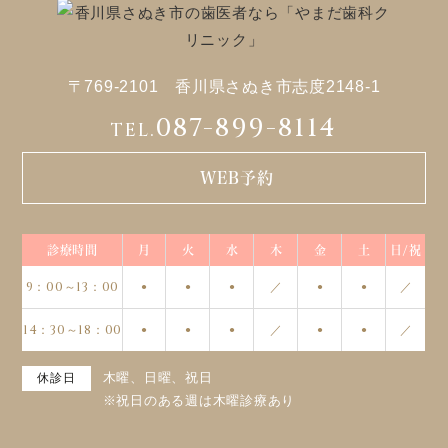
〒769-2101 香川県さぬき市志度2148-1
087-899-8114
TEL.
WEB予約
診療時間
月
火
水
木
金
土
日/祝
9：00～13：00
／
／
●
●
●
●
●
14：30～18：00
／
／
●
●
●
●
●
木曜、日曜、祝日
休診日
※祝日のある週は木曜診療あり