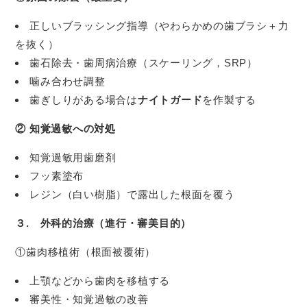
正しいブラッシング指導（やわらかめの歯ブラシ＋力
を抜く）
歯石除去・歯周病治療（スケーリング，SRP）
噛み合わせ調整
歯ぎしりがある場合は
ナイトガード
を作製する
② 知覚過敏への対処
知覚過敏用歯磨剤
フッ素塗布
レジン（白い樹脂）で露出した根面を覆う
３. 外科的治療（進行・審美目的）
①歯肉移植術（根面被覆術）
上顎などから歯肉を移植する
審美性・知覚過敏の改善