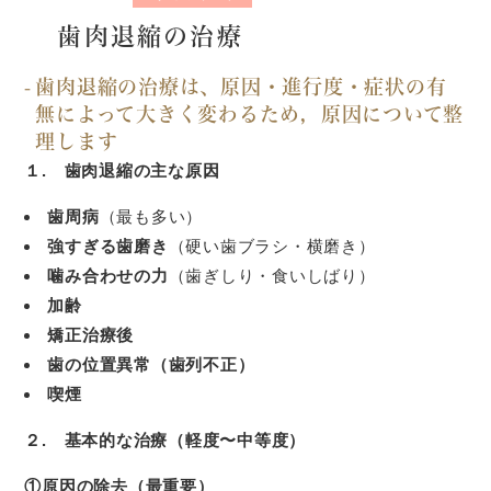
歯肉退縮の治療
歯肉退縮の治療は、原因・進行度・症状の有
無によって大きく変わるため，原因について整
理します
１. 歯肉退縮の主な原因
歯周病
（最も多い）
強すぎる歯磨き
（硬い歯ブラシ・横磨き）
噛み合わせの力
（歯ぎしり・食いしばり）
加齢
矯正治療後
歯の位置異常（歯列不正）
喫煙
２. 基本的な治療（軽度〜中等度）
①原因の除去（最重要）