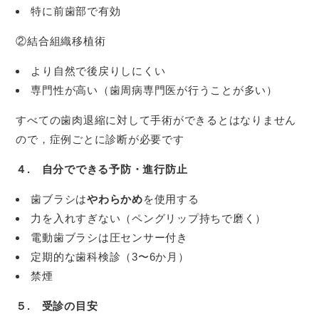
特に前歯部で有効
②結合組織移植術
より自然で後戻りしにくい
専門性が高い（歯周病専門医が行うことが多い）
すべての歯肉退縮に対して手術ができるとはなりません
ので，症例ごとに診断が必要です
４. 自分でできる予防・進行防止
歯ブラシは
やわらかめ
を使用する
力を入れすぎない（ペングリップ持ちで磨く）
電動歯ブラシは圧センサー付き
定期的な歯科検診（3〜6か月）
禁煙
５. 受診の目安