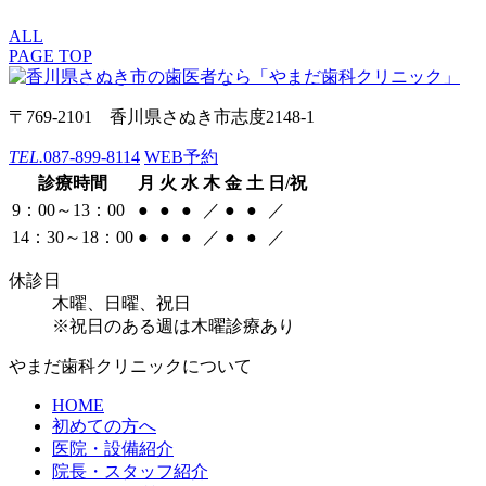
ALL
PAGE TOP
〒769-2101 香川県さぬき市志度2148-1
TEL.
087-899-8114
WEB予約
診療時間
月
火
水
木
金
土
日/祝
9：00～13：00
●
●
●
／
●
●
／
14：30～18：00
●
●
●
／
●
●
／
休診日
木曜、日曜、祝日
※祝日のある週は木曜診療あり
やまだ歯科クリニックについて
HOME
初めての方へ
医院・設備紹介
院長・スタッフ紹介