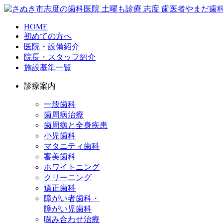
HOME
初めての方へ
医院・設備紹介
院長・スタッフ紹介
施設基準一覧
診療案内
一般歯科
歯周病治療
歯周病と全身疾患
小児歯科
マタニティ歯科
審美歯科
ホワイトニング
クリーニング
矯正歯科
障がい者歯科・
障がい児歯科
噛み合わせ治療