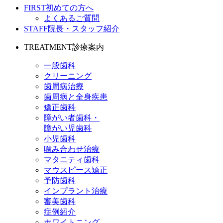
FIRST
初めての方へ
よくあるご質問
STAFF
院長・スタッフ紹介
TREATMENT
診療案内
一般歯科
クリーニング
歯周病治療
歯周病と全身疾患
矯正歯科
障がい者歯科・
障がい児歯科
小児歯科
噛み合わせ治療
マタニティ歯科
マウスピース矯正
予防歯科
インプラント治療
審美歯科
症例紹介
ホワイトニング