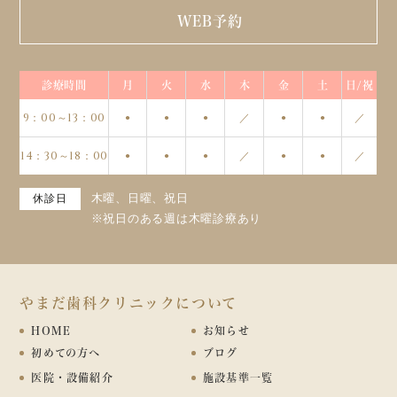
WEB予約
診療時間
月
火
水
木
金
土
日/祝
9：00～13：00
／
／
●
●
●
●
●
14：30～18：00
／
／
●
●
●
●
●
木曜、日曜、祝日
休診日
※祝日のある週は木曜診療あり
やまだ歯科クリニックについて
HOME
お知らせ
初めての方へ
ブログ
医院・設備紹介
施設基準一覧