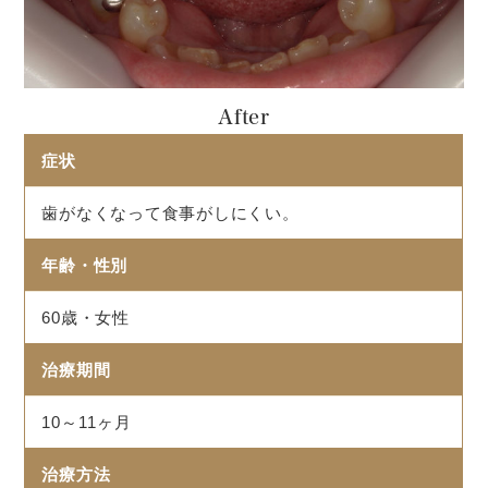
After
症状
歯がなくなって食事がしにくい。
年齢・性別
60歳・女性
治療期間
10～11ヶ月
治療方法