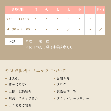
診療時間
月
火
水
木
金
土
日/祝
9：00～13：00
／
／
●
●
●
●
●
14：30～18：00
／
／
●
●
●
●
●
木曜、日曜、祝日
休診日
※祝日のある週は木曜診療あり
やまだ歯科クリニックについて
HOME
お知らせ
初めての方へ
ブログ
医院・設備紹介
施設基準一覧
院長・スタッフ紹介
プライバシーポリシー
よくあるご質問