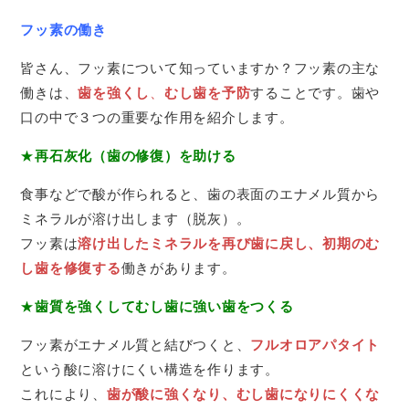
フッ素の働き
皆さん、フッ素について知っていますか？フッ素の主な
働きは、
歯を強くし
、
むし歯を予防
することです。歯や
口の中で３つの重要な作用を紹介します。
★
再石灰化（歯の修復）を助ける
食事などで酸が作られると、歯の表面のエナメル質から
ミネラルが溶け出します（脱灰）。
フッ素は
溶け出したミネラルを再び歯に戻し、初期のむ
し歯を修復する
働きがあります。
★
歯質を強くしてむし歯に強い歯をつくる
フッ素がエナメル質と結びつくと、
フルオロアパタイト
という酸に溶けにくい構造を作ります。
これにより、
歯が酸に強くなり、むし歯になりにくくな