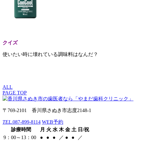
クイズ
使いたい時に壊れている調味料はなんだ？
ALL
PAGE TOP
〒769-2101 香川県さぬき市志度2148-1
TEL.
087-899-8114
WEB予約
診療時間
月
火
水
木
金
土
日/祝
9：00～13：00
●
●
●
／
●
●
／