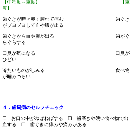
【中程度～重度】
【重
度】
歯ぐきが時々赤く腫れて痛む 歯ぐき
がブヨブヨして血や膿が出る
歯ぐきから血や膿が出る 歯がぐ
らぐらする
口臭が気になる 口臭が
ひどい
冷たいものがしみる 食べ物
が噛みづらい
４．歯周病のセルフチェック
☐ お口の中がねばねばする ☐ 歯磨きや硬い食べ物で出
血する ☐ 歯ぐきに痒みや痛みがある