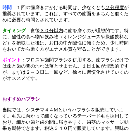
時間
：１回の歯磨きにかける時間は、少なくとも
２分程度
が
推奨されています。これは、すべての歯面をきちんと磨くた
めに必要な時間とされています。
タイミング
：食後
３０分以内
に歯を磨くのが理想的です。特
に、酸性の食べ物や飲み物（オレンジジュースや炭酸飲料な
ど）を摂取した後は、お口の中が酸性に傾くため、少し時間
をおいてから磨く方がエナメル質を守ることができます。
ポイント
：
フロスや歯間ブラシ
を併用する。歯ブラシだけで
は歯と歯の間の汚れは落とせません。１日１回が理想的です
が、まずは２～３日に一回など、徐々に習慣化させていくの
がオススメです。
おすすめハブラシ
当院では、システマ４４Mというハブラシを販売していま
す。毛先に向かって細くなっているテーパード毛を採用して
おり、細かい歯と歯の間に届きやすく、歯茎のマッサージ効
果も期待できます。税込３４０円で販売しています。興味の