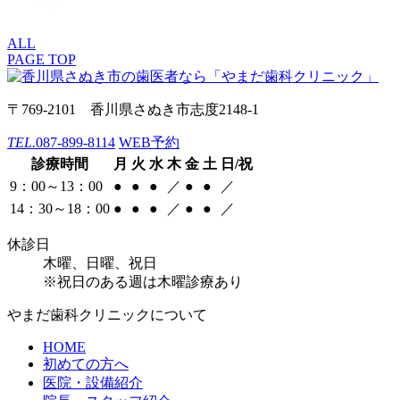
ALL
PAGE TOP
〒769-2101 香川県さぬき市志度2148-1
TEL.
087-899-8114
WEB予約
診療時間
月
火
水
木
金
土
日/祝
9：00～13：00
●
●
●
／
●
●
／
14：30～18：00
●
●
●
／
●
●
／
休診日
木曜、日曜、祝日
※祝日のある週は木曜診療あり
やまだ歯科クリニックについて
HOME
初めての方へ
医院・設備紹介