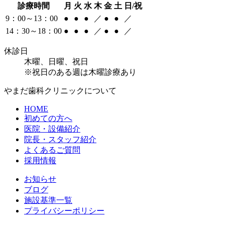
診療時間
月
火
水
木
金
土
日/祝
9：00～13：00
●
●
●
／
●
●
／
14：30～18：00
●
●
●
／
●
●
／
休診日
木曜、日曜、祝日
※祝日のある週は木曜診療あり
やまだ歯科クリニックについて
HOME
初めての方へ
医院・設備紹介
院長・スタッフ紹介
よくあるご質問
採用情報
お知らせ
ブログ
施設基準一覧
プライバシーポリシー